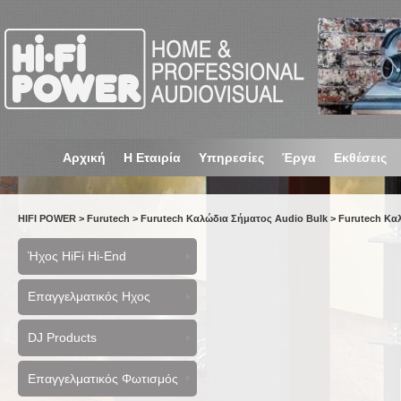
Αρχική
Η Εταιρία
Υπηρεσίες
Έργα
Εκθέσεις
HIFI POWER
>
Furutech
>
Furutech Καλώδια Σήματος Audio Bulk
>
Furutech Κα
Ήχος HiFi Hi-End
Επαγγελματικός Ηχος
DJ Products
Επαγγελματικός Φωτισμός