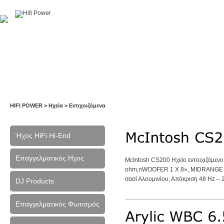
Αρχική
Η Εταιρία
Υπηρεσίες
Έργα
Εκθέσεις
HIFI POWER
>
Ηχεία
>
Εντιχοιζόμενα
Ήχος HiFi Hi-End
Επαγγελματικός Ηχος
McIntosh CS200 Hχείο εντοιχιζόμε
ohm,nWOOFER 1 X 8», MIDRANGE 2
σασί Αλουμινίου, Απόκριση 48 Hz – 2
DJ Products
Επαγγελματικός Φωτισμός