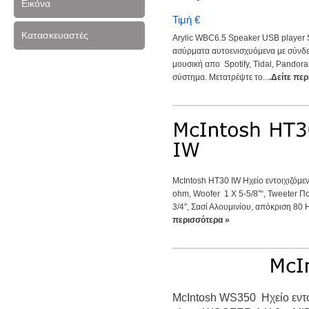
Εικόνα
Τιμή €
Κατασκευαστές
Arylic WBC6.5 Speaker USB player 
ασύρματα αυτοενισχυόμενα με σύνδεση
μουσική απο Spotify, Tidal, Pandor
σύστημα. Μετατρέψτε το...
.Δείτε πε
ΜcIntosh HT30 IW Hχείο εντοιχιζόμ
ohm, Woofer 1 X 5-5/8″“, Tweeter Π
3/4″, Σασί Αλουμινίου, απόκριση 80 H
περισσότερα »
McIntosh WS350 Hχείο εντ