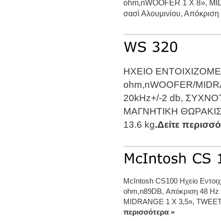
ohm,nWOOFER 1 X 8», MI
σασί Αλουμινίου, Απόκριση 
HXEIO ENTOIXIZOME
ohm,nWOOFER/MIDRA
20kHz+/-2 db, ΣΥΧΝΟ
ΜΑΓΝΗΤΙΚΗ ΘΩΡΑΚΙΣΗ
13.6 kg
.Δείτε περισσό
McIntosh CS100 Hχείο Εντοι
ohm,n89DB, Απόκριση 48 H
MIDRANGE 1 X 3,5», TWEETER
περισσότερα »