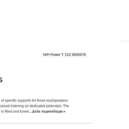
κθέσεις
Blog
Επικοινωνία
Ενοικίαση Μηχανημάτων
HiFi Power T. 210 3845676
e of specific supports for those loudspeakers
raised listening on dedicated pedestals. The
is filled and tuned...
.Δείτε περισσότερα »