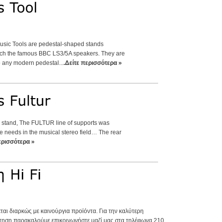
sic Tools are pedestal-shaped stands
atch the famous BBC LS3/5A speakers. They are
 any modern pedestal...
.Δείτε περισσότερα »
 stand, The FULTUR line of supports was
the needs in the musical stereo field… The rear
ερισσότερα »
ται διαρκώς με καινούργια προϊόντα. Για την καλύτερη
τηση παρακαλούμε επικοινωνήστε μαζί μας στα τηλέφωνα 210