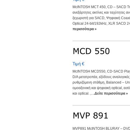
McINTOSH MCT 450, CD – SACD Tran
ανεξάρτητες ακτίνες και ταχύτητες α
ξεχωριστή για SACD, Ψηφιακή Coaxi
Optical 24-bit/192kHz, XLR SACD 24-
περισσότερα »
Τιμή €
McINTOSH MCD550, CD-SACD Player
D/A μετατροπέα, εξόδους αναλογικές
ρυθμιζόμενη στάθμη, Balanced – U
ομοαξονική και ψηφιακή optical, ει
και optical. ,...
.Δείτε περισσότερα »
MVP891 McINTOSH BLURAY – DV