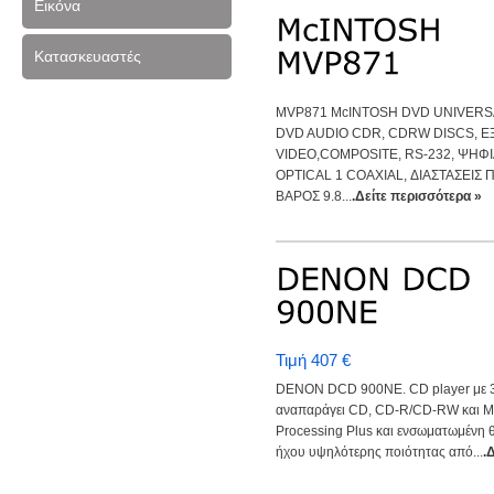
Εικόνα
Κατασκευαστές
MVP871 McINTOSH DVD UNIVERSA
DVD AUDIO CDR, CDRW DISCS, Ε
VIDEO,COMPOSITE, RS-232, ΨΗΦΙ
OPTICAL 1 COAXIAL, ΔΙΑΣΤΑΣΕΙΣ Π
ΒΑΡΟΣ 9.8...
.Δείτε περισσότερα »
Τιμή 407 €
DENON DCD 900NE. CD player με 32-
αναπαράγει CD, CD-R/CD-RW και M
Processing Plus και ενσωματωμένη 
ήχου υψηλότερης ποιότητας από...
.