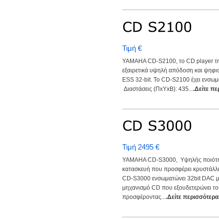
Τιμή €
YAMAHA CD-S2100, το CD player τ
εξαιρετικά υψηλή απόδοση και ψηφ
ΕSS 32-bit. Το CD-S2100 έχει ενσωμ
Διαστάσεις (ΠxYxB): 435...
.Δείτε π
Τιμή 2495 €
YAMAHA CD-S3000, Υψηλής ποιότητ
κατασκευή που προσφέρει κρυστάλλιν
CD-S3000 ενσωματώνει 32bit DAC μ
μηχανισμό CD που εξουδετερώνει τ
προσφέροντας...
.Δείτε περισσότερα