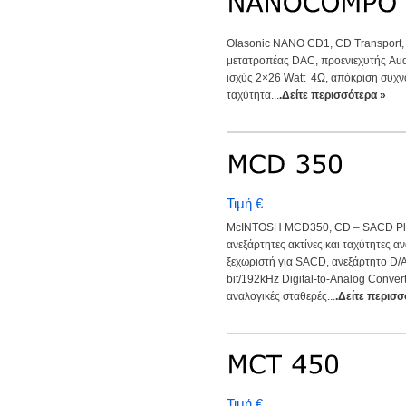
Olasonic NANO CD1, CD Transport, 
μετατροπέας DAC, προενιεχυτής Aud
ισχύς 2×26 Watt 4Ω, απόκριση συχν
ταχύτητα...
.Δείτε περισσότερα »
Τιμή €
McINTOSH MCD350, CD – SACD Play
ανεξάρτητες ακτίνες και ταχύτητες α
ξεχωριστή για SACD, ανεξάρτητο D/
bit/192kHz Digital-to-Analog Conver
αναλογικές σταθερές...
.Δείτε περισσ
Τιμή €