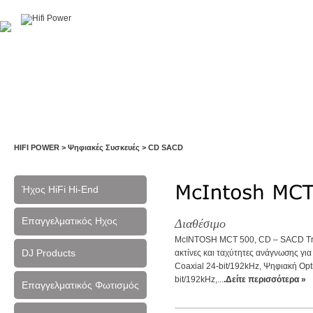
Αρχική
Η Εταιρία
Υπηρεσίες
Έργα
Εκθέσεις
HIFI POWER
>
Ψηφιακές Συσκευές
>
CD SACD
Ήχος HiFi Hi-End
Επαγγελματικός Ηχος
Διαθέσιμο
McINTOSH MCT 500, CD – SACD Tran
DJ Products
ακτίνες και ταχύτητες ανάγνωσης γι
Coaxial 24-bit/192kHz, Ψηφιακή Opt
bit/192kHz,...
.Δείτε περισσότερα »
Επαγγελματικός Φωτισμός