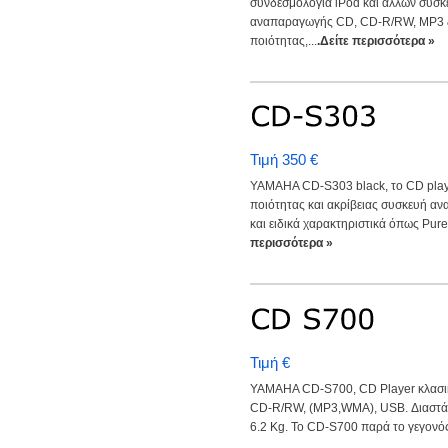
συνδεσμολογία iPod και άλλων συσκ
αναπαραγωγής CD, CD-R/RW, MP3
ποιότητας,...
.Δείτε περισσότερα »
Τιμή 350 €
YAMAHA CD-S303 black, το CD play
ποιότητας και ακρίβειας συσκευή α
και ειδικά χαρακτηριστικά όπως Pure Di
περισσότερα »
Τιμή €
YAMAHA CD-S700, CD Player κλασι
CD-R/RW, (MP3,WMA), USB. Διαστάσε
6.2 Kg. Το CD-S700 παρά το γεγονός ό