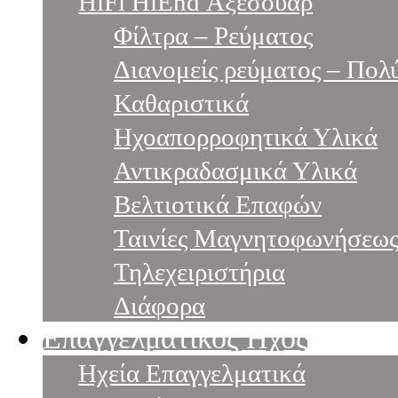
HiFi HiEnd Αξεσουάρ
Φίλτρα – Ρεύματος
Διανομείς ρεύματος – Πολ
Καθαριστικά
Ηχοαπορροφητικά Υλικά
Αντικραδασμικά Υλικά
Βελτιοτικά Επαφών
Ταινίες Μαγνητοφωνήσεω
Τηλεχειριστήρια
Διάφορα
Επαγγελματικός Ηχος
Ηχεία Επαγγελματικά