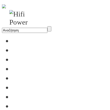
Αρχική
Η Εταιρία
Υπηρεσίες
Έργα
Εκθέσεις
Blog
Επικοινωνία
Ενοικίαση Μηχανημάτων