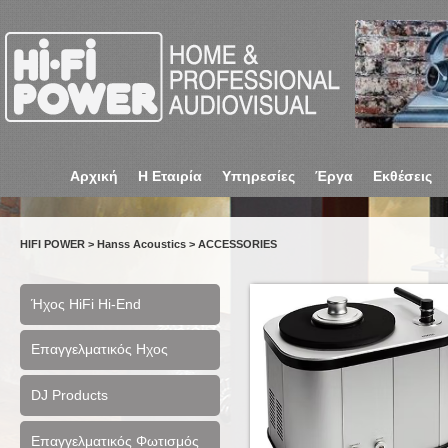
Αρχική
Η Εταιρία
Υπηρεσίες
Έργα
Εκθέσεις
HIFI POWER
>
Hanss Acoustics
>
ACCESSORIES
Ήχος HiFi Hi-End
Επαγγελματικός Ηχος
DJ Products
Επαγγελματικός Φωτισμός