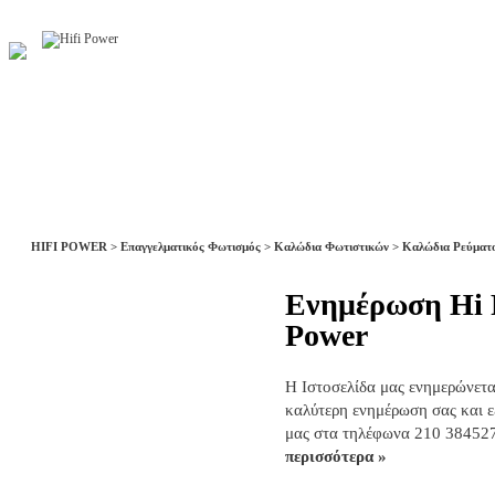
Αρχική
Η Εταιρία
Υπηρεσίες
Έργα
Εκθ
HIFI POWER
>
Επαγγελματικός Φωτισμός
>
Καλώδια Φωτιστικών
>
Καλώδια Ρεύματ
Ενημέρωση Hi 
Ήχος HiFi Hi-End
Power
Ηχεία
Δαπέδου
Η Ιστοσελίδα μας ενημερώνεται
Βάσεως
καλύτερη ενημέρωση σας και 
μας στα τηλέφωνα 210 3845272
Ηχεία Ασύρματα
περισσότερα »
Ηχεία Home Cinema