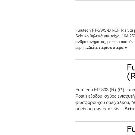
Furutech FT-SWS-D NCF R είναι μ
Schuko θηλυκά για τοίχο, 16Α 2
ανθρακονήματος, με θωρακισμένη 
μέρη...
.Δείτε περισσότερα »
Furutech FP-803 (R)-(G), επι
Post ) εξόδου ισχύος ενισχυτ
φωσφορούχου ορείχαλκου, δέ
σύνδεση των επαφών...
.Δείτ