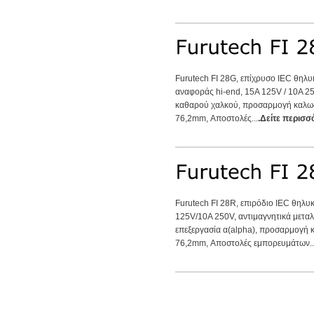
Furutech FI 28G, επίχρυσο IEC θηλ
αναφοράς hi-end, 15A 125V / 10A 25
καθαρού χαλκού, προσαρμογή καλωδί
76,2mm, Αποστολές...
.Δείτε περισσ
Furutech FI 28R, επιρόδιο IEC θηλυ
125V/10A 250V, αντιμαγνητικά μετα
επεξεργασία α(alpha), προσαρμογή 
76,2mm, Αποστολές εμπορευμάτων..