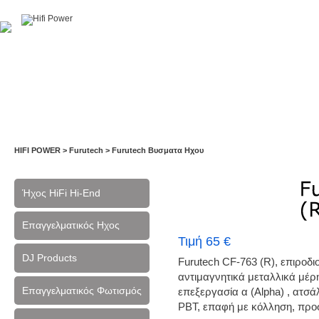
Αρχική
Η Εταιρία
Υπηρεσίες
Έργα
Εκθέσεις
HIFI POWER
>
Furutech
>
Furutech Βυσματα Ηχου
Ήχος HiFi Hi-End
Επαγγελματικός Ηχος
Τιμή 65 €
DJ Products
Furutech CF-763 (R), επιροδ
αντιμαγνητικά μεταλλικά μέ
Επαγγελματικός Φωτισμός
επεξεργασία α (Alpha) , ατ
PBT, επαφή με κόλληση, προ