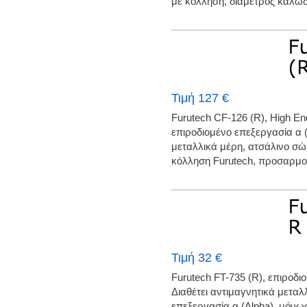
με κόλληση, διάμετρος καλωδί
Τιμή 127 €
Furutech CF-126 (R), High 
επιροδιομένο επεξεργασία α 
μεταλλικά μέρη, ατσάλινο σ
κόλληση Furutech, προσαρμο
Τιμή 32 €
Furutech FT-735 (R), επιροδι
Διαθέτει αντιμαγνητικά μετα
επεξεργασία α (Alpha), μόν