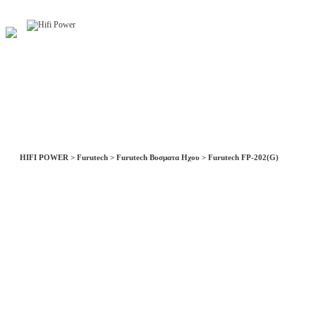
Αρχική
Η Εταιρία
Υπηρεσίες
Έργα
Εκθ
HIFI POWER
>
Furutech
>
Furutech Βυσματα Ηχου
>
Furutech FP-202(G)
Ήχος HiFi Hi-End
Ηχεία
Δαπέδου
Βάσεως
Ηχεία Ασύρματα
Ηχεία Home Cinema
Ηχεία Home Theater Surround