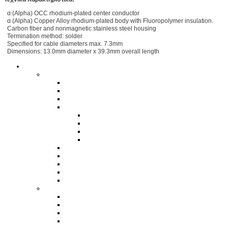
α (Alpha) OCC rhodium-plated center conductor
α (Alpha) Copper Alloy rhodium-plated body with Fluoropolymer insulation.
Carbon fiber and nonmagnetic stainless steel housing
Termination method: solder
Specified for cable diameters max. 7.3mm
Dimensions: 13.0mm diameter x 39.3mm overall length
Ήχος HiFi Hi-End
Ηχεία
Δαπέδου
Βάσεως
Ηχεία Ασύρματα
Ηχεία Home Cinema
Ηχεία Home Theater Surround
Ηχεία Ασύρματα
Ηχεία Κεντρικά Home Theater
Subwoofer
Εντοιχιζόμενα
Ηχεία Εγκαταστάσεων
Εξωτερικού Χώρου
Ηχεία Αυτοενισχυόμενα
Subwoofer
Ενισχυτές HiFi HiEnd
Τελικοί Ενισχυτές
Ολοκληρωμένοι Ενισχυτές
Ενισχυτές Streamer Bluetooth USB Αναπαραγωγής Ηχο
Ραδιοενισχυτές