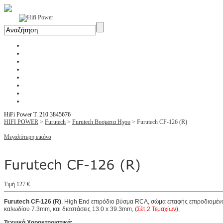
Αρχική
Η Εταιρία
Υπηρεσίες
Έργα
Εκθέσεις
Blog
Επικοινωνία
Ενοικίαση Μηχανημάτων
HiFi Power T. 210 3845676
HIFI POWER
>
Furutech
>
Furutech Βυσματα Ηχου
>
Furutech CF-126 (R)
Μεγαλύτερη εικόνα
Τιμή 127 €
Furutech CF-126 (R)
, High End επιρόδιο βύσμα RCA, σώμα επαφής επιροδιομένο
καλωδίου 7.3mm, και διαστάσεις 13.0 x 39.3mm, (
Σέτ 2 Τεμαχίων
),
Τεχνικά Χαρακτηριστικά: