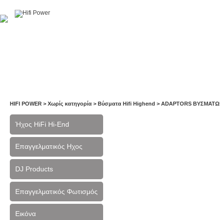
Αρχική
Η Εταιρία
Υπηρεσίες
Έργα
Εκθέσεις
HIFI POWER
>
Χωρίς κατηγορία
>
Βύσματα Hifi Highend
>
ADAPTORS ΒΥΣΜΑΤΩ
Ήχος HiFi Hi-End
Επαγγελματικός Ηχος
DJ Products
Επαγγελματικός Φωτισμός
Εικόνα