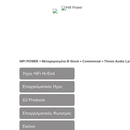
Αρχική
Η Εταιρία
Υπηρεσίες
Έργα
Ε
HIFI POWER
>
Μεταχειρισμένα B-Stock
>
Commercial
>
Thesis Audio Ly
Ήχος HiFi Hi-End
Επαγγελματικός Ηχος
DJ Products
Επαγγελματικός Φωτισμός
Εικόνα