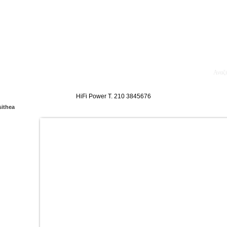
κθέσεις
Blog
Επικοινωνία
Ενοικίαση Μηχανημάτων
HiFi Power T. 210 3845676
sithea