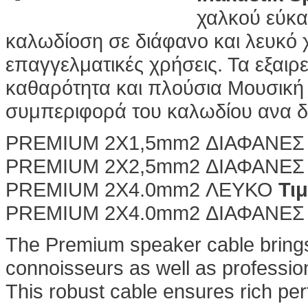
χαλκού εύκα
καλωδίοση σε διάφανο και λευκό 
επαγγελματικές χρήσεις. Τα εξαιρ
καθαρότητα και πλούσια Μουσική
συμπεριφορά του καλωδίου ανα δ
PREMIUM 2X1,5mm2 ΔΙΑΦΑΝΕΣ
PREMIUM 2X2,5mm2 ΔΙΑΦΑΝΕ
PREMIUM 2X4.0mm2 ΛΕΥΚΟ
Τιμ
PREMIUM 2X4.0mm2 ΔΙΑΦΑΝΕ
The Premium speaker cable brings 
connoisseurs as well as profession
This robust cable ensures rich pe