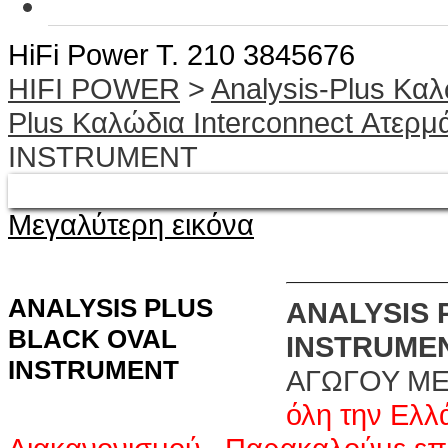
Ενοικίαση Μηχανημάτων
HiFi Power T. 210 3845676
HIFI POWER
>
Analysis-Plus Κα
Plus Καλώδια Interconnect Ατερμ
INSTRUMENT
Μεγαλύτερη εικόνα
ANALYSIS PLUS
ANALYSIS 
BLACK OVAL
INSTRUME
INSTRUMENT
ΑΓΩΓΟΥ Μ
όλη την Ελλ