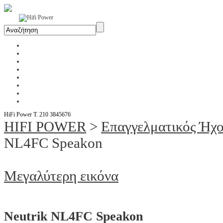
Αρχική
Η Εταιρία
Υπηρεσίες
Έργα
Εκθέσεις
Blog
Επικοινωνία
Ενοικίαση Μηχανημάτων
HiFi Power T. 210 3845676
HIFI POWER
>
Επαγγελματικός Ήχο
NL4FC Speakon
Μεγαλύτερη εικόνα
Neutrik NL4FC Speakon