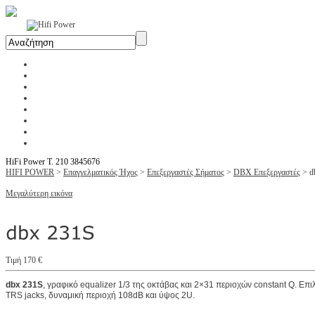
Αρχική
Η Εταιρία
Υπηρεσίες
Έργα
Εκθέσεις
Blog
Επικοινωνία
Ενοικίαση Μηχανημάτων
HiFi Power T. 210 3845676
HIFI POWER
>
Επαγγελματικός Ήχος
>
Επεξεργαστές Σήματος
>
DBX Επεξεργαστές
>
d
Μεγαλύτερη εικόνα
Τιμή 170 €
dbx 231S
, γραφικό equalizer 1/3 της οκτάβας και 2×31 περιοχών constant Q. Ε
TRS jacks, δυναμική περιοχή 108dB και ύψος 2U.