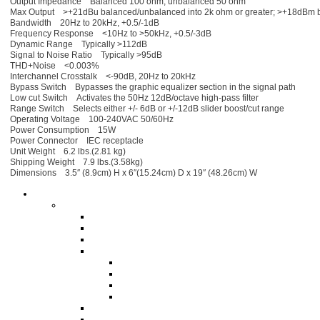
Output Impedance Balanced 100 ohm, unbalanced 50 ohm
Max Output >+21dBu balanced/unbalanced into 2k ohm or greater; >+18dBm b
Bandwidth 20Hz to 20kHz, +0.5/-1dB
Frequency Response <10Hz to >50kHz, +0.5/-3dB
Dynamic Range Typically >112dB
Signal to Noise Ratio Typically >95dB
THD+Noise <0.003%
Interchannel Crosstalk <-90dB, 20Hz to 20kHz
Bypass Switch Bypasses the graphic equalizer section in the signal path
Low cut Switch Activates the 50Hz 12dB/octave high-pass filter
Range Switch Selects either +/- 6dB or +/-12dB slider boost/cut range
Operating Voltage 100-240VAC 50/60Hz
Power Consumption 15W
Power Connector IEC receptacle
Unit Weight 6.2 lbs.(2.81 kg)
Shipping Weight 7.9 lbs.(3.58kg)
Dimensions 3.5″ (8.9cm) H x 6″(15.24cm) D x 19″ (48.26cm) W
Ήχος HiFi Hi-End
Ηχεία
Δαπέδου
Βάσεως
Ηχεία Ασύρματα
Ηχεία Home Cinema
Ηχεία Home Theater Surround
Ηχεία Ασύρματα
Ηχεία Κεντρικά Home Theater
Subwoofer
Εντοιχιζόμενα
Ηχεία Εγκαταστάσεων