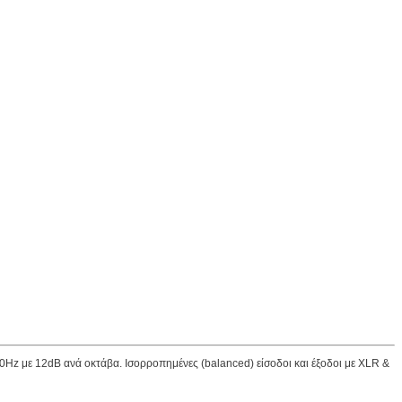
0Hz με 12dB ανά οκτάβα. Iσορροπημένες (balanced) είσοδοι και έξοδοι με XLR &