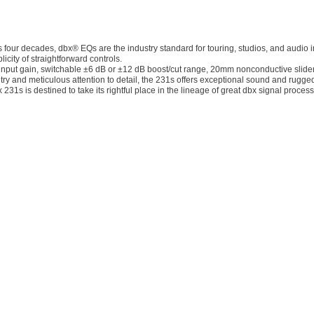
 four decades, dbx® EQs are the industry standard for touring, studios, and audio i
city of straightforward controls.
put gain, switchable ±6 dB or ±12 dB boost/cut range, 20mm nonconductive sliders,
and meticulous attention to detail, the 231s offers exceptional sound and rugged r
 231s is destined to take its rightful place in the lineage of great dbx signal proces