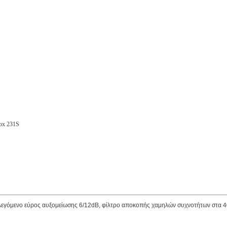
bx 231S
πιλεγόμενο εύρος αυξομείωσης 6/12dB, φίλτρο αποκοπής χαμηλών συχνοτήτων στα 4