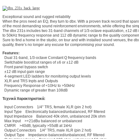
Exceptional sound and rugged reliability
When the pros need an EQ, they turn to dbx. With a proven track record that spans
of the most demanding sound reinforcement environments, while offering the simpli
The dbx 231s includes two 31-band channels of 1/3-octave equalization, ±12 dB in
to 50kHz frequency response and 112 dB dynamic range to the quality componentry 
Sure to find a home in the studio, on tour and with installed sound venues, the dbx
quality, there’s no longer any excuse for compromising your sound.
Features:
Dual 31-band, 1/3-octave Constant Q frequency bands
Switchable boost/cut ranges of ±6 or ±12 dB
Front panel bypass switch
±12 dB input gain range
4-segment LED ladders for monitoring output levels
XLR and TRS Inpts and Outputs
Frequency Response of <10Hz to >50kHz
Dynamic range of greater than 108dB
Τεχνικά Χαρακτηριστικά:
Input Connectors 1/4″ TRS, female XLR (pin 2 hot)
Input Type Electronically balanced/unbalanced, RF filtered
Input Impedance Balanced 40k ohm, unbalanced 20k ohm
Max Input >+21dBu balanced or unbalanced
CMRR >40dB, typically >55dB at 1kHz
Output Connectors 1/4″ TRS, male XLR (pin 2 hot)
Output Type Impedance-balanced/unbalanced, RF filtered