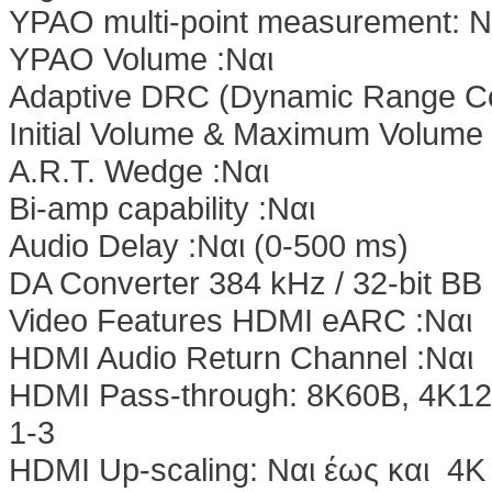
YPAO multi-point measurement: N
YPAO Volume :Nαι
Adaptive DRC (Dynamic Range Con
Initial Volume & Maximum Volume 
A.R.T. Wedge :Nαι
Bi-amp capability :Nαι
Audio Delay :Nαι (0-500 ms)
DA Converter 384 kHz / 32-bit 
Video Features HDMI eARC :Nαι
HDMI Audio Return Channel :Nαι
HDMI Pass-through: 8K60B, 4K12
1-3
HDMI Up-scaling: Nαι έως και 4K