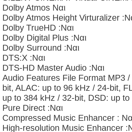
Dolby Atmos Nαι
Dolby Atmos Height Virturalizer :
Dolby TrueHD :Nαι
Dolby Digital Plus :Nαι
Dolby Surround :Nαι
DTS:X :Nαι
DTS-HD Master Audio :Nαι
Audio Features File Format MP3 
bit, ALAC: up to 96 kHz / 24-bit, 
up to 384 kHz / 32-bit, DSD: up t
Pure Direct :Nαι
Compressed Music Enhancer : Nα
High-resolution Music Enhancer :