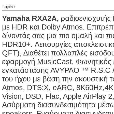
Τιμή 980 €
Yamaha RXA2A,
ραδιοενισχυτής
με HDR και Dolby Atmos. Eπιτρέ
δίνοντάς σας μια πιο ομαλή και π
HDR10+. Λειτουργίες αποκλειστικ
QFT), Διαθέτει πολλαπλές εισόδου
εφαρμογή MusicCast, Φωνητικός 
εγκατάστασης AVYPAO ™ R.S.C 
του ήχου με βάση την ακουστική τ
Atmos, DTS:X, eARC, 8K60Hz,4
Vision, DSD, Flac, Apple AirPlay 2,
Ασύρματη διασυνδεσιμότητα μέσω 
speakers. Ενσύρματη διασυνδεσι