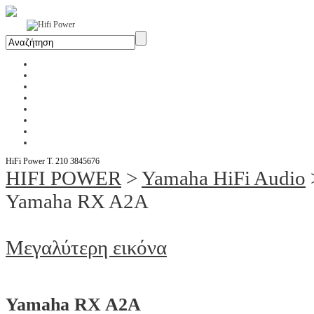
Αρχική
Η Εταιρία
Υπηρεσίες
Έργα
Εκθέσεις
Blog
Επικοινωνία
Ενοικίαση Μηχανημάτων
HiFi Power T. 210 3845676
HIFI POWER
>
Yamaha HiFi Audio
Yamaha RX A2A
Μεγαλύτερη εικόνα
Yamaha RX A2A