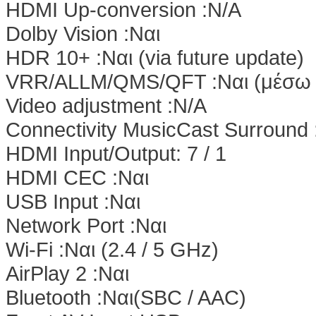
HDMI Up-conversion :N/A
Dolby Vision :Nαι
HDR 10+ :Nαι (via future update)
VRR/ALLM/QMS/QFT :Nαι (μέσω μ
Video adjustment :N/A
Connectivity MusicCast Surround 
HDMI Input/Output: 7 / 1
HDMI CEC :Nαι
USB Input :Nαι
Network Port :Nαι
Wi-Fi :Nαι (2.4 / 5 GHz)
AirPlay 2 :Nαι
Bluetooth :Nαι(SBC / AAC)