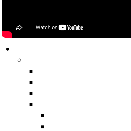
Ήχος HiFi Hi-End
Ηχεία
Δαπέδου
Βάσεως
Ηχεία Ασύρματα
Ηχεία Home Cinema
Ηχεία Home Theater
Ηχεία Ασύρματα