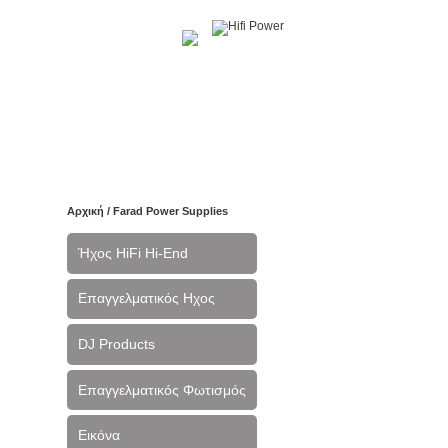
Αρχική
Η Εταιρία
Υπηρεσίες
Έργα
Ε
Αρχική
/ Farad Power Supplies
Ήχος HiFi Hi-End
Επαγγελματικός Ηχος
DJ Products
Επαγγελματικός Φωτισμός
Εικόνα