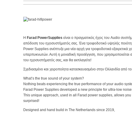
H
Farad PowerSupplies
είναι ο πραγματικός ήχος του Audio συστήμ
απόδοση του ηχοσυστήματός σας. Ένα τροφοδοτικό υψηλής ποιότητας
Power Supplies ανέπτυξε μια νέα αρχή για τροφοδοτικά εξαιρετικά
υπερπυκνωτών. Αυτή η μοναδική προσέγγιση, που χρησιμοποιείται σε 
του ηχοσυστήματός σας, και θα εκπλαγείτε!
Σχεδιασμένο και χειροποίητα κατασκευασμένο στην Ολλανδία από το
What’s the true sound of your system?
Nothing beats experiencing the true performance of your audio syste
Farad Power Supplies developed a new principle for ultra-low noise
This unique approach, used in all Farad power supplies, allows you
surprised!
Designed and hand build in The Netherlands since 2019,