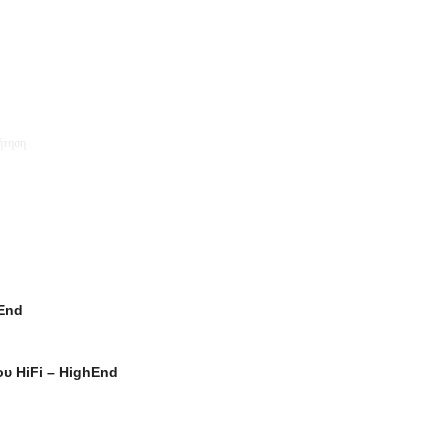
End
υ HiFi – HighEnd