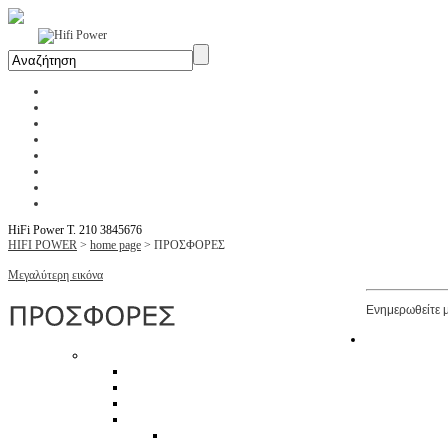
Αρχική
Η Εταιρία
Υπηρεσίες
Έργα
Εκθέσεις
Blog
Επικοινωνία
Ενοικίαση Μηχανημάτων
HiFi Power T. 210 3845676
HIFI POWER
>
home page
>
ΠΡΟΣΦΟΡΕΣ
Μεγαλύτερη εικόνα
Ενημερωθείτε μ
Ήχος HiFi Hi
Ηχεία
Δαπέδου
Βάσεως
Ηχεία Ασύρματα
Ηχεία Home Cinema
Ηχεία Home Theater Surround