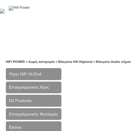
Αρχική
Η Εταιρία
Υπηρεσίες
Έργα
Εκθέσεις
HIFI POWER
>
Χωρίς κατηγορία
>
Βύσματα Hifi Highend
>
Βύσματα Audio σήμα
Ήχος HiFi Hi-End
Επαγγελματικός Ηχος
DJ Products
Επαγγελματικός Φωτισμός
Εικόνα