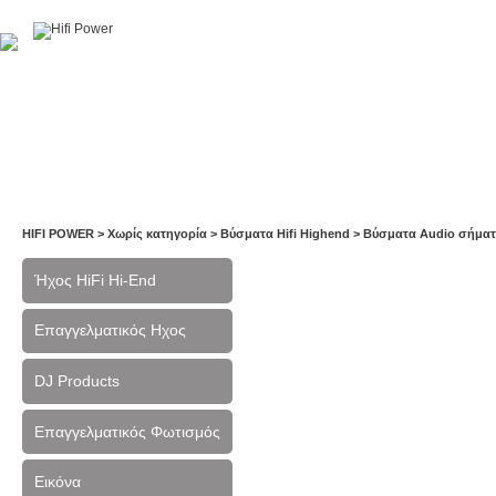
Αρχική
Η Εταιρία
Υπηρεσίες
Έργα
Εκθέσεις
HIFI POWER
>
Χωρίς κατηγορία
>
Βύσματα Hifi Highend
>
Βύσματα Audio σήμα
Ήχος HiFi Hi-End
Επαγγελματικός Ηχος
DJ Products
Επαγγελματικός Φωτισμός
Εικόνα