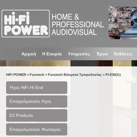
Αρχική
Η Εταιρία
Υπηρεσίες
Έργα
Εκθέσεις
HIFI POWER
>
Furutech
>
Furutech Βύσματα Τροφοδοσίας
>
FI-E30(G)
Ήχος HiFi Hi-End
Επαγγελματικός Ηχος
DJ Products
Επαγγελματικός Φωτισμός