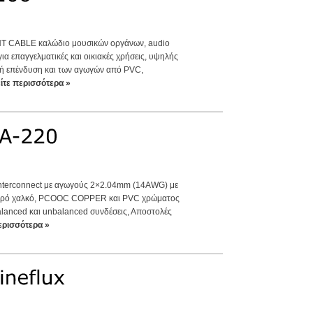
 CABLE καλώδιο μουσικών οργάνων, audio
ια επαγγελματικές και οικιακές χρήσεις, υψηλής
κή επένδυση και των αγωγών από PVC,
είτε περισσότερα »
Interconnect με αγωγούς 2×2.04mm (14AWG) με
αθαρό χαλκό, PCOOC COPPER και PVC χρώματος
alanced και unbalanced συνδέσεις, Αποστολές
περισσότερα »