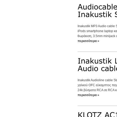
Inakustik MP3 Audio cable
iPods smartphone laptop κ
θωράκιση, 3.5mm minijack σ
περισσότερα »
Inakustik Audioline cable 
χαλκού OFC εύκαμπτος παχύ
24k βύσματα RCA σε RCA κα
περισσότερα »