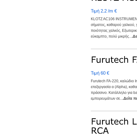
Τιμή 2.2 /m €
KLOTZ AC106 INSTRUMENT
σήματος, καθαρού χαλκού, γ
ποιότητας χαλκός, Εξωτερι
εύκαμπτο, πολύ μικρής...
.Δ
Τιμή 60 €
Furutech FA-220, καλώδιο 
επεξεργασία α (Alpha), κ
πράσσινο. Κατάλληλο για b
εμπορευμάτων σε...
.Δείτε 