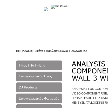
Αρχική
Η Εταιρία
Υπηρεσίες
Έργα
Ε
HIFI POWER
>
Εικόνα
>
Καλώδια Εικόνας
>
ΑΝΑΛΟΓΙΚΑ
Ήχος HiFi Hi-End
Επαγγελματικός Ηχος
DJ Products
ANALYSIS PLUS COMPONE
VIDEO COMPONENT RGB, 
Επαγγελματικός Φωτισμός
ΠΡΟΔΙΑΓΡΑΦΗ CL3n ΚΑΤΑΛ
ΜΕnBYΣΜΑΤΑ LOCKING RCA