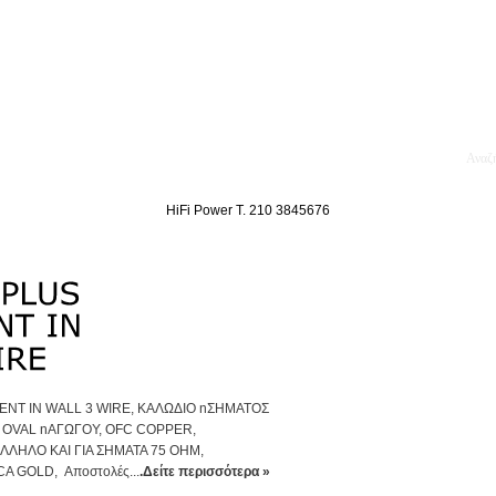
κθέσεις
Blog
Επικοινωνία
Ενοικίαση Μηχανημάτων
HiFi Power T. 210 3845676
NT IN WALL 3 WIRE, ΚΑΛΩΔΙΟ nΣΗΜΑΤΟΣ
OVAL nΑΓΩΓΟΥ, OFC COPPER,
ΛΗΛΟ ΚΑΙ ΓΙΑ ΣΗΜΑΤΑ 75 ΟΗΜ,
 GOLD, Αποστολές...
.Δείτε περισσότερα »