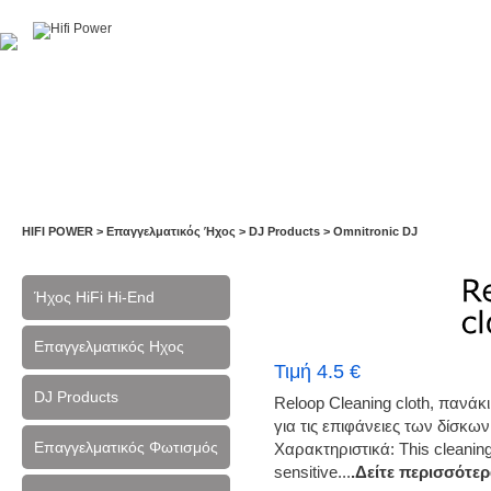
Αρχική
Η Εταιρία
Υπηρεσίες
Έργα
Εκθέσεις
HIFI POWER
>
Επαγγελματικός Ήχος
>
DJ Products
>
Omnitronic DJ
Ήχος HiFi Hi-End
Επαγγελματικός Ηχος
Τιμή 4.5 €
DJ Products
Reloop Cleaning cloth, πανάκ
για τις επιφάνειες των δίσκων
Επαγγελματικός Φωτισμός
Χαρακτηριστικά: This cleaning 
sensitive...
.Δείτε περισσότερ