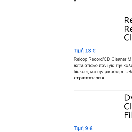
»
Τιμή 13 €
Reloop Record/CD Cleaner MK
extra απαλό πανί για την κα
δίσκους και την μικρότερη φ
περισσότερα »
Τιμή 9 €