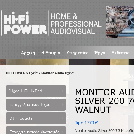
Αρχική
Η Εταιρία
Υπηρεσίες
Έργα
Εκθέσεις
HIFI POWER
>
Ηχεία
>
Monitor Audio Ηχεία
Ήχος HiFi Hi-End
Επαγγελματικός Ηχος
DJ Products
Τιμή 1770 €
Monitor Audio Silver 200 7G Καρυδιά
Επαγγελματικός Φωτισμός