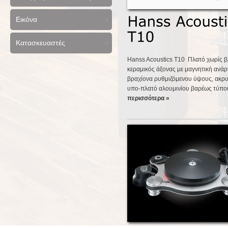
Εικόνα
Κατασκευαστές
Hanss Acoustics T10 Πλατό χωρίς βρ
κεραμικός άξονας με μαγνητική ανά
βραχίονα ρυθμιζόμενου ύψους, ακρ
υπο-πλατό αλουμινίου βαρέως τύπου
περισσότερα »