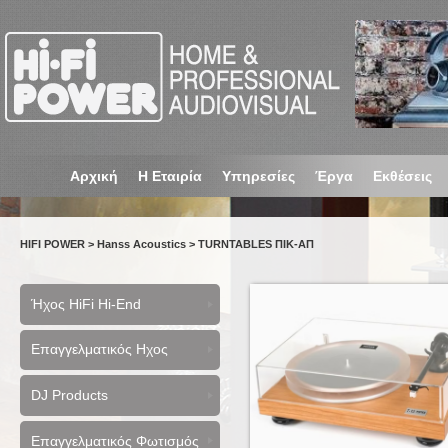
Αρχική
Η Εταιρία
Υπηρεσίες
Έργα
Εκθέσεις
HIFI POWER
>
Hanss Acoustics
>
TURNTABLES ΠΙΚ-ΑΠ
Ήχος HiFi Hi-End
Επαγγελματικός Ηχος
DJ Products
Επαγγελματικός Φωτισμός