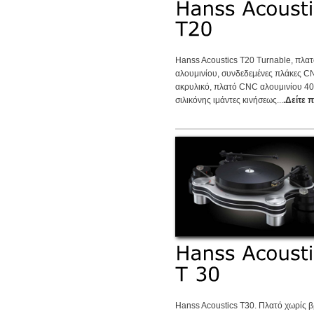
Hanss Acoustics T20 Turnable, πλατ
αλουμινίου, συνδεδεμένες πλάκες C
ακρυλικό, πλατό CNC αλουμινίου 4
σιλικόνης ιμάντες κινήσεως...
.Δείτε 
Hanss Acoustics T30. Πλατό χωρίς β