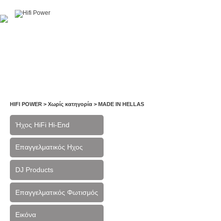
Αρχική
Η Εταιρία
Υπηρεσίες
Έργα
Εκθέσεις
HIFI POWER
>
Χωρίς κατηγορία
>
MADE IN HELLAS
Ήχος HiFi Hi-End
Επαγγελματικός Ηχος
DJ Products
Επαγγελματικός Φωτισμός
Εικόνα